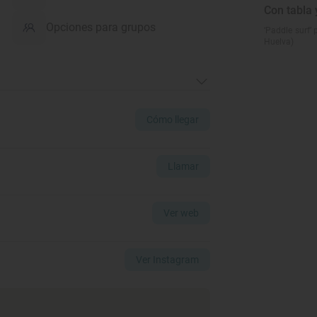
Con tabla 
Opciones para grupos
‘Paddle surf’
Huelva)
Cómo llegar
Llamar
Ver web
Ver Instagram