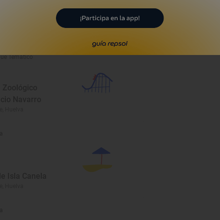
as de la Cruz
amonte
, Huelva
ue Temático
 Zoológico
cio Navarro
, Huelva
a
e Isla Canela
, Huelva
a