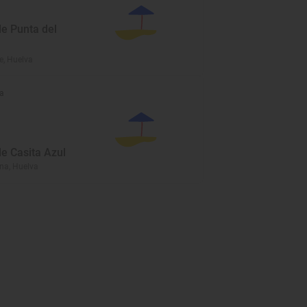
de Punta del
, Huelva
a
de Casita Azul
ina, Huelva