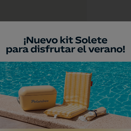
a
umento
to de las