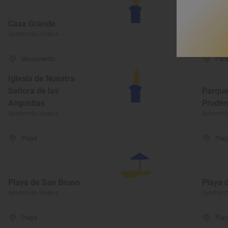
Herman
Casa Grande
de Ay
Ayamonte, Huelva
Ayamonte
Monumento
Parq
Iglesia de Nuestra
Señora de las
Parque
Angustias
Pruden
Ayamonte, Huelva
Ayamonte
Playa
Play
Playa de San Bruno
Playa d
Ayamonte, Huelva
Ayamonte
Playa
Play