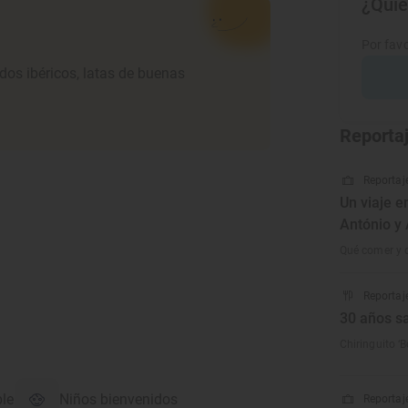
¿Quie
Por favo
dos ibéricos, latas de buenas
Reporta
Reportaje
Un viaje e
António y
Qué comer y q
Reportaj
30 años s
Chiringuito ‘
ble
Niños bienvenidos
Reportaje