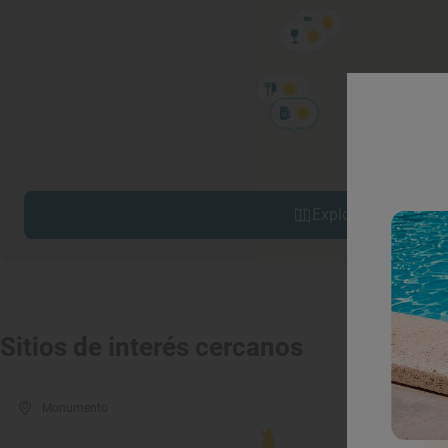
Explorar sitios cerc
Sitios de interés cercanos
Monumento
Mon
Conven