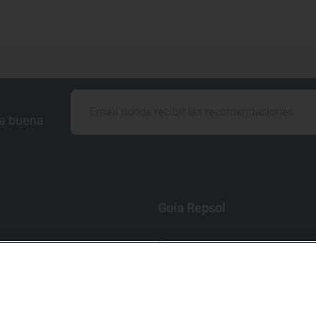
la buena
Guía Repsol
Comer
Viajar
Dormir