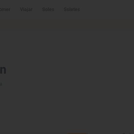
omer
Viajar
Soles
Soletes
ón
va