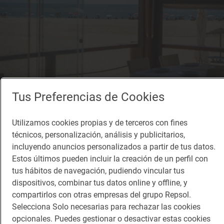
Tus Preferencias de Cookies
El paraíso se puede contemplar tras las cristaleras.
Utilizamos cookies propias y de terceros con fines
técnicos, personalización, análisis y publicitarios,
Desde aquí, Huelva le hace un guiño a Portugal: a lo
incluyendo anuncios personalizados a partir de tus datos.
lejos se adivina el alargado espigón de la vecina
Estos últimos pueden incluir la creación de un perfil con
Vila Real de Santo Antonio, hermosa ciudad
tus hábitos de navegación, pudiendo vincular tus
dispositivos, combinar tus datos online y offline, y
fronteriza al otro lado del
Guadiana
. Sus aguas,
compartirlos con otras empresas del grupo Repsol.
más mansas, se funden con las del Atlántico en
Selecciona Solo necesarias para rechazar las cookies
este preciso lugar. “Aunque esté en un pico de
opcionales. Puedes gestionar o desactivar estas cookies