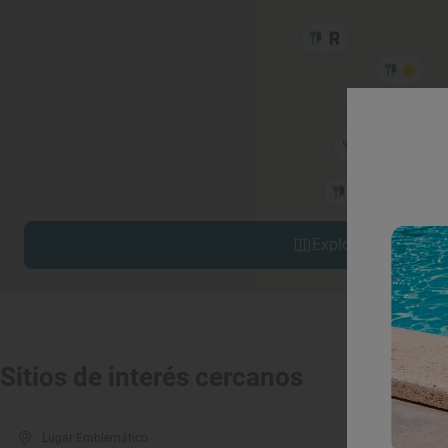
Explorar sitios cerc
Sitios de interés cercanos
Lugar Emblemático
Luga