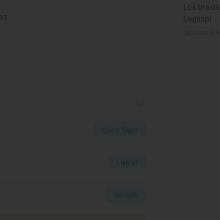
Los brasil
as.
Legazpi
Descubre el R
Cómo llegar
Llamar
Ver web