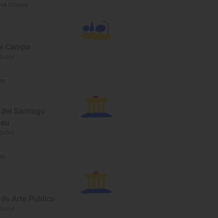
ue Urbano
de Campo
Madrid
eo
del Santiago
beu
Madrid
eo
de Arte Público
Madrid