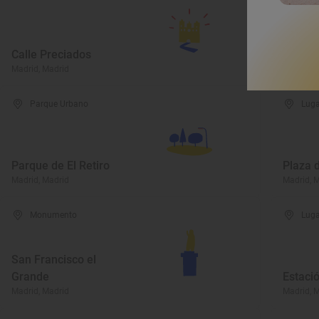
Calle Preciados
Rascac
Madrid, Madrid
Madrid, 
Parque Urbano
Luga
Parque de El Retiro
Plaza 
Madrid, Madrid
Madrid, 
Monumento
Luga
San Francisco el
Grande
Estaci
Madrid, Madrid
Madrid, 