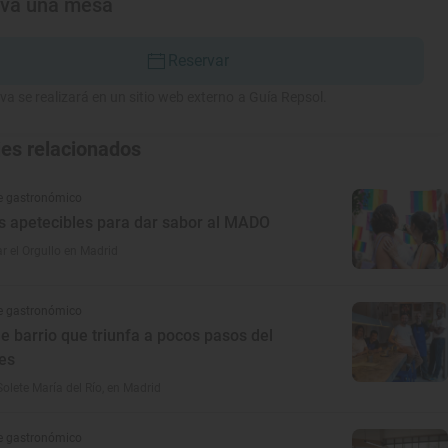
rva una mesa
Reservar
va se realizará en un sitio web externo a Guía Repsol.
jes relacionados
e gastronómico
s apetecibles para dar sabor al MADO
r el Orgullo en Madrid
e gastronómico
de barrio que triunfa a pocos pasos del
es
Solete María del Río, en Madrid
e gastronómico