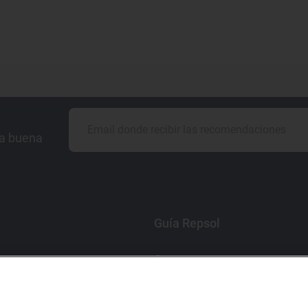
la buena
Guía Repsol
Comer
Viajar