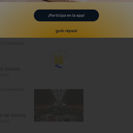
ielos de Madrid
Madrid
r Emblemático
de Oriente
Madrid
r Emblemático
ón de Atocha
Madrid