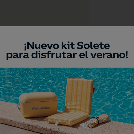
a
r Emblemático