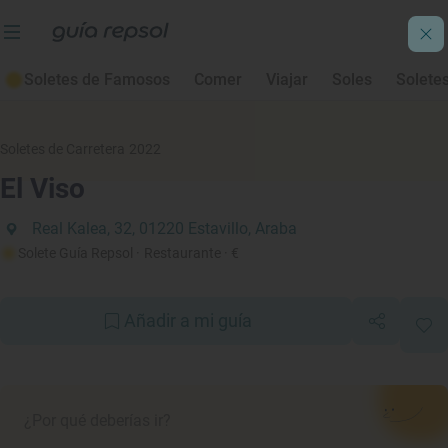
Soletes de Famosos
Comer
Viajar
Soles
Solete
Soletes de Carretera 2022
El Viso
Real Kalea, 32, 01220 Estavillo, Araba
Solete Guía Repsol
· Restaurante
· €
Añadir a mi guía
¿Por qué deberías ir?