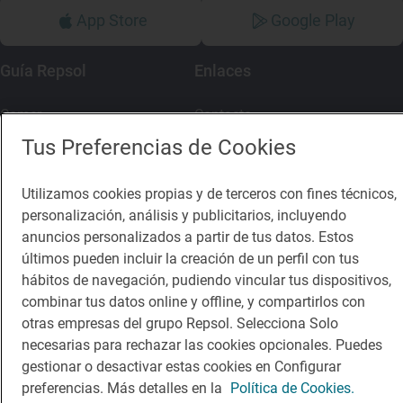
App Store
Google Play
Guía Repsol
Enlaces
Comer
Contacto
Tus Preferencias de Cookies
Viajar
Sala de prensa
Dormir
Canal de ética
Utilizamos cookies propias y de terceros con fines técnicos,
personalización, análisis y publicitarios, incluyendo
anuncios personalizados a partir de tus datos. Estos
últimos pueden incluir la creación de un perfil con tus
hábitos de navegación, pudiendo vincular tus dispositivos,
Política de privacidad
Política de cookies
Nota legal
combinar tus datos online y offline, y compartirlos con
Condiciones del servicio
otras empresas del grupo Repsol. Selecciona Solo
© Repsol S.A. 2000
- 2026
necesarias para rechazar las cookies opcionales. Puedes
gestionar o desactivar estas cookies en Configurar
preferencias. Más detalles en la
Política de Cookies.