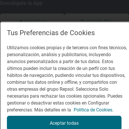
Descárgate la App
App Store
Google Play
Tus Preferencias de Cookies
Guía Repsol
Enlaces
Utilizamos cookies propias y de terceros con fines técnicos,
Comer
Contacto
personalización, análisis y publicitarios, incluyendo
anuncios personalizados a partir de tus datos. Estos
Viajar
Sala de prensa
últimos pueden incluir la creación de un perfil con tus
Dormir
Canal de ética
hábitos de navegación, pudiendo vincular tus dispositivos,
combinar tus datos online y offline, y compartirlos con
otras empresas del grupo Repsol. Selecciona Solo
necesarias para rechazar las cookies opcionales. Puedes
gestionar o desactivar estas cookies en Configurar
preferencias. Más detalles en la
Política de Cookies.
Política de privacidad
Política de cookies
Nota legal
Condiciones del servicio
Aceptar todas
© Repsol S.A. 2000
- 2026