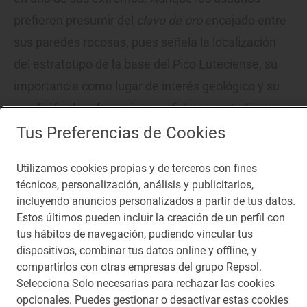
prefieren presumir del
clavo de oro
encajado entre
sus paredes rocosas, pues señala la localización
del estratotipo de la base del Pico Luteciense, su
importancia como lugar de interés geológico y su
condición de referencia mundial para estudiar una
etapa de la historia de la tierra que nos retrotrae en
Tus Preferencias de Cookies
el tiempo hasta hace 47,8-40,4 millones de años,
Utilizamos cookies propias y de terceros con fines
cuando el espacio que hoy ocupa Getxo se ubicada
técnicos, personalización, análisis y publicitarios,
bajo el mar a 1.500 metros de profundidad. En todo
incluyendo anuncios personalizados a partir de tus datos.
el mundo sólo hay 75 estratotipos y tres de ellos se
Estos últimos pueden incluir la creación de un perfil con
tus hábitos de navegación, pudiendo vincular tus
encuentran en Euskadi: dos en la playa de Itzurun
dispositivos, combinar tus datos online y offline, y
(Zumaia) y el tercero aquí, en Gorrondatxe.
compartirlos con otras empresas del grupo Repsol.
Selecciona Solo necesarias para rechazar las cookies
opcionales. Puedes gestionar o desactivar estas cookies