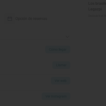
Los brasil
Legazpi
Descubre el R
Opción de reservas
Cómo llegar
Llamar
Ver web
Ver Instagram