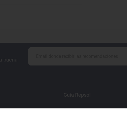
la buena
Guía Repsol
Comer
Viajar