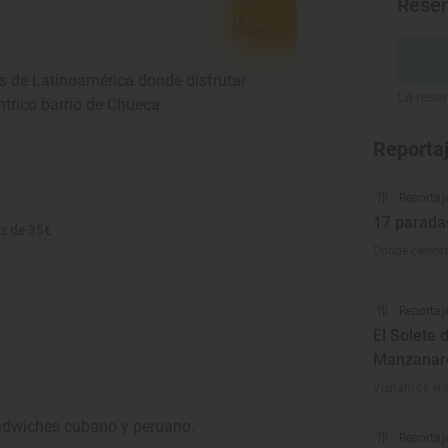
Rese
as de Latinoamérica donde disfrutar
La reser
trico barrio de Chueca.
Reporta
Reportaj
17 parada
s de 35€
Dónde celebra
Reportaj
El Solete 
Manzanar
Visitamos el 
ándwiches cubano y peruano.
Reportaj