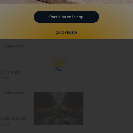
r Emblemático
ielos de Madrid
Madrid
r Emblemático
de Oriente
Madrid
r Emblemático
ón de Atocha
Madrid