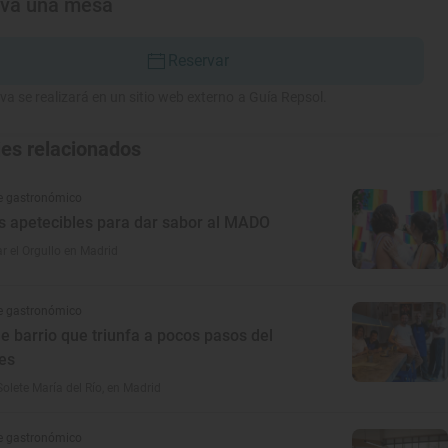
rva una mesa
Reservar
va se realizará en un sitio web externo a Guía Repsol.
jes relacionados
e gastronómico
s apetecibles para dar sabor al MADO
r el Orgullo en Madrid
e gastronómico
de barrio que triunfa a pocos pasos del
es
Solete María del Río, en Madrid
e gastronómico