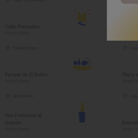
Lugar Emblemático
Luga
Calle Preciados
Rascac
Madrid, Madrid
Madrid, 
Parque Urbano
Luga
Parque de El Retiro
Plaza 
Madrid, Madrid
Madrid, 
Monumento
Luga
San Francisco el
Grande
Estaci
Madrid, Madrid
Madrid, 