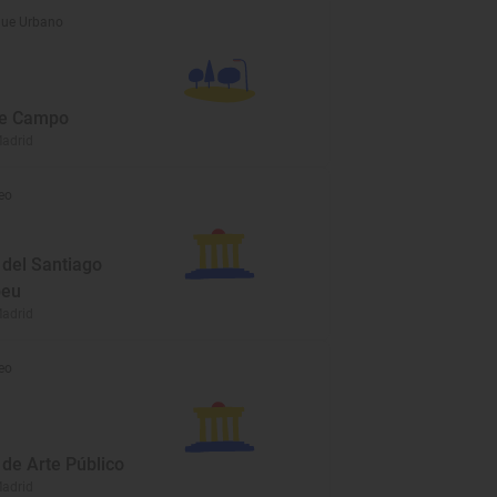
ue Urbano
de Campo
Madrid
eo
del Santiago
beu
Madrid
eo
de Arte Público
Madrid