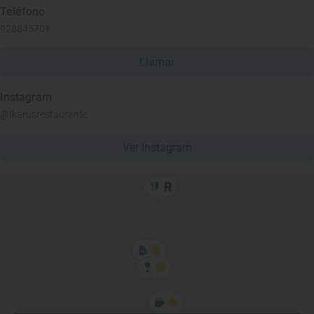
Teléfono
928845701
Llamar
Instagram
@Ikarusrestaurante
Ver Instagram