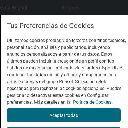
Guía Repsol
Enlaces
Comer
Contacto
Tus Preferencias de Cookies
Viajar
Sala de prensa
Utilizamos cookies propias y de terceros con fines técnicos,
Dormir
Canal de ética
personalización, análisis y publicitarios, incluyendo
anuncios personalizados a partir de tus datos. Estos
últimos pueden incluir la creación de un perfil con tus
hábitos de navegación, pudiendo vincular tus dispositivos,
combinar tus datos online y offline, y compartirlos con
Política de privacidad
Política de cookies
Nota legal
otras empresas del grupo Repsol. Selecciona Solo
Condiciones del servicio
necesarias para rechazar las cookies opcionales. Puedes
© Repsol S.A. 2000
- 2026
gestionar o desactivar estas cookies en Configurar
preferencias. Más detalles en la
Política de Cookies.
Aceptar todas