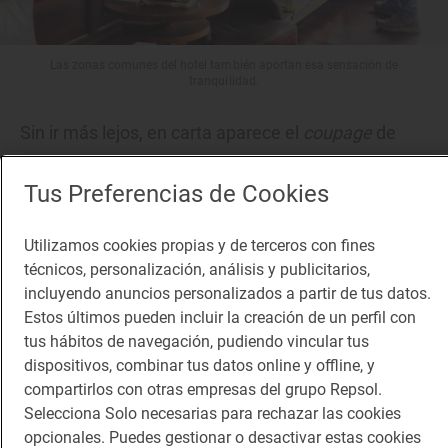
Las zonas comunes del hotel también aportan esa sensación de
tranquilidad.
Sin ir más lejos, en carta aparece el
coupage
de
esta variedad con la
syrah
de ‘Bodega Los
Tus Preferencias de Cookies
Perdomos’, la 100 % listán negro de ‘Bodegas
Vulcano’ (ambas D.O. Lanzarote) o la
negramoll
de
Utilizamos cookies propias y de terceros con fines
‘Bodega Viñátigo’ (D.O.P. Islas Canarias). En
técnicos, personalización, análisis y publicitarios,
blancos tinerfeños, reseñable es su ensamblaje de
incluyendo anuncios personalizados a partir de tus datos.
Estos últimos pueden incluir la creación de un perfil con
moscatel de Alejandría y Diego de ‘Bodega Los
tus hábitos de navegación, pudiendo vincular tus
Perdomos’, que también cuenta con un 100 %
dispositivos, combinar tus datos online y offline, y
malvasía volcánica, o el vino SOCO de ‘Bodega
compartirlos con otras empresas del grupo Repsol.
Selecciona Solo necesarias para rechazar las cookies
Puro Rofe’, que embotella un baile de malvasía,
opcionales. Puedes gestionar o desactivar estas cookies