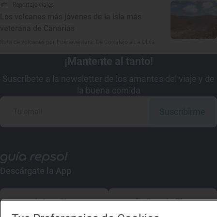
Reportaje viajes
Los volcanes más jóvenes de la isla más
veterana de Canarias
Ruta de volcanes por Fuerteventura: De Corralejo a La Oliva
¡Mantente al tanto!
Suscríbete a la newsletter de los amantes del viaje y de
la buena comida
Suscribirme
Descárgate la App
App Store
Google Play