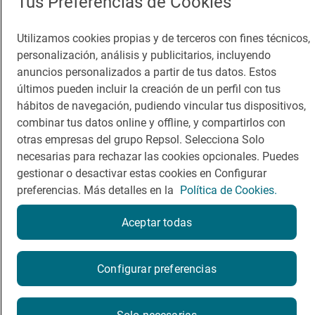
Tus Preferencias de Cookies
Guía Repsol
Enlaces
Utilizamos cookies propias y de terceros con fines técnicos,
Comer
Contacto
personalización, análisis y publicitarios, incluyendo
anuncios personalizados a partir de tus datos. Estos
Viajar
Sala de prensa
últimos pueden incluir la creación de un perfil con tus
Dormir
Canal de ética
hábitos de navegación, pudiendo vincular tus dispositivos,
combinar tus datos online y offline, y compartirlos con
otras empresas del grupo Repsol. Selecciona Solo
necesarias para rechazar las cookies opcionales. Puedes
gestionar o desactivar estas cookies en Configurar
preferencias. Más detalles en la
Política de Cookies.
Política de privacidad
Política de cookies
Nota legal
Condiciones del servicio
Aceptar todas
© Repsol S.A. 2000
- 2026
Reserva una mesa
Configurar preferencias
Por favor, contacta directamente con el restaurante.