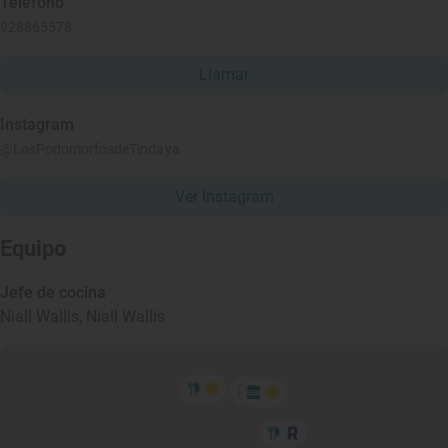
Teléfono
928865578
Llamar
Instagram
@LosPodomorfosdeTindaya
Ver Instagram
Equipo
Jefe de cocina
Niall Wallis,
Niall Wallis