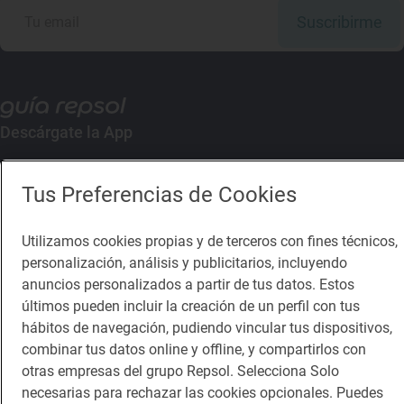
Suscribirme
Descárgate la App
App Store
Google Play
Tus Preferencias de Cookies
Guía Repsol
Enlaces
Utilizamos cookies propias y de terceros con fines técnicos,
personalización, análisis y publicitarios, incluyendo
Comer
Contacto
anuncios personalizados a partir de tus datos. Estos
últimos pueden incluir la creación de un perfil con tus
Viajar
Sala de prensa
hábitos de navegación, pudiendo vincular tus dispositivos,
combinar tus datos online y offline, y compartirlos con
Dormir
Canal de ética
otras empresas del grupo Repsol. Selecciona Solo
necesarias para rechazar las cookies opcionales. Puedes