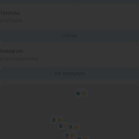
Teléfono
914760269
Llamar
Instagram
@sacromonteusera
Ver Instagram