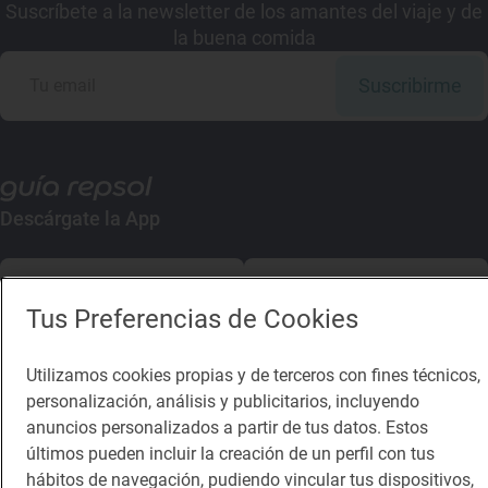
Suscríbete a la newsletter de los amantes del viaje y de
la buena comida
Suscribirme
Descárgate la App
App Store
Google Play
Tus Preferencias de Cookies
Guía Repsol
Enlaces
Utilizamos cookies propias y de terceros con fines técnicos,
personalización, análisis y publicitarios, incluyendo
Comer
Contacto
anuncios personalizados a partir de tus datos. Estos
Viajar
Sala de prensa
últimos pueden incluir la creación de un perfil con tus
hábitos de navegación, pudiendo vincular tus dispositivos,
Dormir
Canal de ética