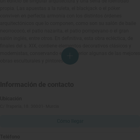
un edficio de singular arquitectura y una seña de identidad
propia. Las apuestas a la ruleta, el blackjack o el póker
conviven en perfecta armonía con los distintos órdenes
arquitectónicos que lo componen, como son su salón de baile
neorrococó, el patio nazarita, el patio pompeyano o el gran
salón inglés, entre otros. En definitiva, esta obra ecléctica, de
finales del s. XIX, contiene elementos decorativos clásicos y
modernistas, conservando en su interior algunas de las mejores
obras esculturales y pintorescas.
Información de contacto
Ubicación
C/ Trapería, 18. 30001- Murcia
Cómo llegar
Teléfono