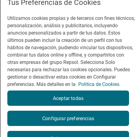
Tus Preferencias de Cookies
Viajar
Sala de prensa
Utilizamos cookies propias y de terceros con fines técnicos,
Dormir
Canal de ética
personalización, análisis y publicitarios, incluyendo
anuncios personalizados a partir de tus datos. Estos
últimos pueden incluir la creación de un perfil con tus
hábitos de navegación, pudiendo vincular tus dispositivos,
combinar tus datos online y offline, y compartirlos con
Política de privacidad
Política de cookies
Nota legal
otras empresas del grupo Repsol. Selecciona Solo
Condiciones del servicio
necesarias para rechazar las cookies opcionales. Puedes
© Repsol S.A. 2000
- 2026
gestionar o desactivar estas cookies en Configurar
preferencias. Más detalles en la
Política de Cookies.
Aceptar todas
¿Quieres probarlo?
Configurar preferencias
Por favor, contacta directamente con el restaurante.