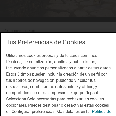
Reportaje de viaje
Coge tus 40 minutos gratis y huye de Madrid
Tus Preferencias de Cookies
Ruta en Wible por los pueblos negros de Guadajalara
Utilizamos cookies propias y de terceros con fines
técnicos, personalización, análisis y publicitarios,
incluyendo anuncios personalizados a partir de tus datos.
Estos últimos pueden incluir la creación de un perfil con
tus hábitos de navegación, pudiendo vincular tus
dispositivos, combinar tus datos online y offline, y
compartirlos con otras empresas del grupo Repsol.
Selecciona Solo necesarias para rechazar las cookies
opcionales. Puedes gestionar o desactivar estas cookies
en Configurar preferencias. Más detalles en la
Política de