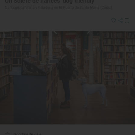
Un Solete de narices ‘dog friendly’
Narigoni, cafetería y heladería en El Puerto de Santa María (Cádiz)
Reportaje de viaje