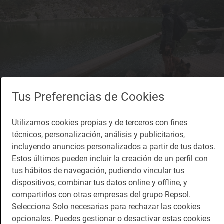
Tus Preferencias de Cookies
Reportaje de viaje
Utilizamos cookies propias y de terceros con fines
A los glaciares milenarios con compañía
técnicos, personalización, análisis y publicitarios,
canina
incluyendo anuncios personalizados a partir de tus datos.
Ruta con perro por los Picos de Urbión (Soria)
Estos últimos pueden incluir la creación de un perfil con
tus hábitos de navegación, pudiendo vincular tus
dispositivos, combinar tus datos online y offline, y
compartirlos con otras empresas del grupo Repsol.
Selecciona Solo necesarias para rechazar las cookies
opcionales. Puedes gestionar o desactivar estas cookies