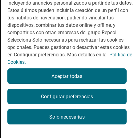
incluyendo anuncios personalizados a partir de tus datos.
Viajar
Sala de prensa
Estos últimos pueden incluir la creación de un perfil con
Dormir
Canal de ética
tus hábitos de navegación, pudiendo vincular tus
dispositivos, combinar tus datos online y offline, y
compartirlos con otras empresas del grupo Repsol.
Selecciona Solo necesarias para rechazar las cookies
opcionales. Puedes gestionar o desactivar estas cookies
en Configurar preferencias. Más detalles en la
Política de
Política de privacidad
Política de cookies
Nota legal
Cookies.
Condiciones del servicio
© Repsol S.A. 2000
- 2026
Aceptar todas
Configurar preferencias
Solo necesarias