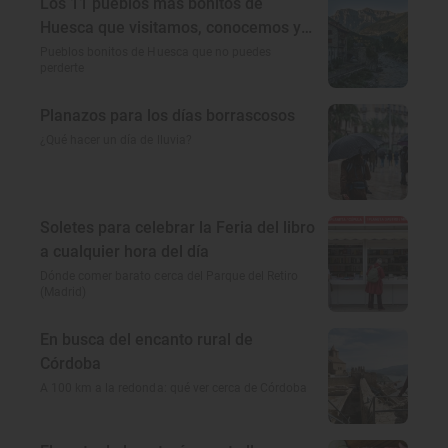
Los 11 pueblos más bonitos de
Huesca que visitamos, conocemos y
amamos
Pueblos bonitos de Huesca que no puedes
perderte
Planazos para los días borrascosos
¿Qué hacer un día de lluvia?
Soletes para celebrar la Feria del libro
a cualquier hora del día
Dónde comer barato cerca del Parque del Retiro
(Madrid)
En busca del encanto rural de
Córdoba
A 100 km a la redonda: qué ver cerca de Córdoba