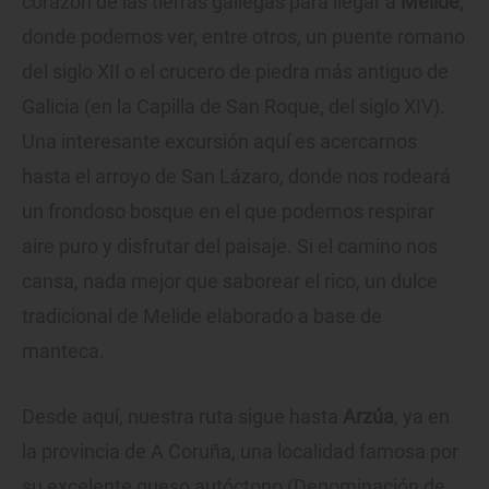
corazón de las tierras gallegas para llegar a
Melide
,
donde podemos ver, entre otros, un puente romano
del siglo XII o el crucero de piedra más antiguo de
Galicia (en la Capilla de San Roque, del siglo XIV).
Una interesante excursión aquí es acercarnos
hasta el arroyo de San Lázaro, donde nos rodeará
un frondoso bosque en el que podemos respirar
aire puro y disfrutar del paisaje. Si el camino nos
cansa, nada mejor que saborear el rico, un dulce
tradicional de Melide elaborado a base de
manteca.
Desde aquí, nuestra ruta sigue hasta
Arzúa
, ya en
la provincia de A Coruña, una localidad famosa por
su excelente queso autóctono (Denominación de