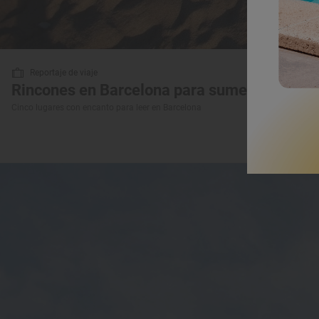
Reportaje de viaje
Rincones en Barcelona para sumergirse entre
Cinco lugares con encanto para leer en Barcelona