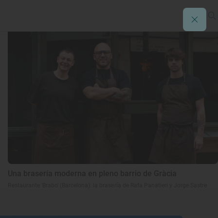
Una brasería moderna en pleno barrio de Gràcia
Restaurante 'Brabo' (Barcelona): la brasería de Rafa Panatieri y Jorge Sastre