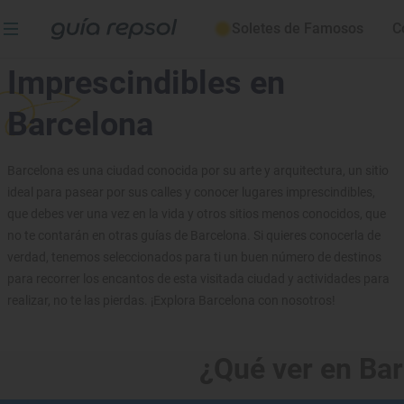
Soletes de Famosos
C
Qué ver y hacer en Barcelona
Imprescindibles en
Barcelona
Barcelona es una ciudad conocida por su arte y arquitectura, un sitio
ideal para pasear por sus calles y conocer lugares imprescindibles,
que debes ver una vez en la vida y otros sitios menos conocidos, que
no te contarán en otras guías de Barcelona. Si quieres conocerla de
verdad, tenemos seleccionados para ti un buen número de destinos
para recorrer los encantos de esta visitada ciudad y actividades para
realizar, no te las pierdas. ¡Explora Barcelona con nosotros!
¿Qué ver en Ba