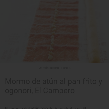
"Jamón de toro", Tickets.
Mormo de atún al pan frito y
ogonori, El Campero
El templo del
atún rojo
de Almadraba es El