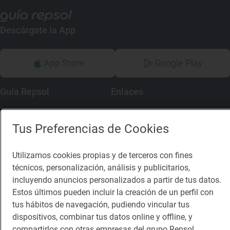
Descárgate la App
App Store
Google Play
Guía Repsol
Enlaces
Comer
Contacto
Tus Preferencias de Cookies
Viajar
Sala de prensa
Dormir
Canal de ética
Utilizamos cookies propias y de terceros con fines
técnicos, personalización, análisis y publicitarios,
incluyendo anuncios personalizados a partir de tus datos.
Estos últimos pueden incluir la creación de un perfil con
tus hábitos de navegación, pudiendo vincular tus
dispositivos, combinar tus datos online y offline, y
Política de privacidad
Política de cookies
Nota legal
compartirlos con otras empresas del grupo Repsol.