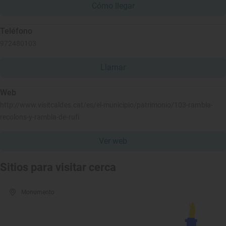
Cómo llegar
Teléfono
972480103
Llamar
Web
http://www.visitcaldes.cat/es/el-municipio/patrimonio/103-rambla-
recolons-y-rambla-de-rufi
Ver web
Sitios para visitar cerca
Monumento