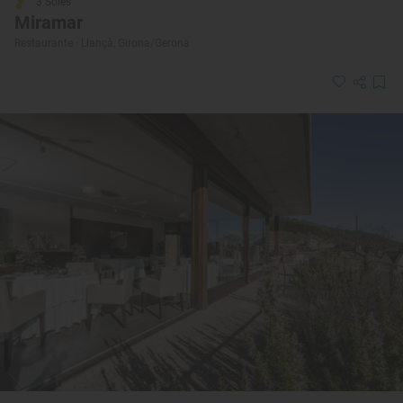
3 Soles
Miramar
Restaurante · Llançà, Girona/Gerona