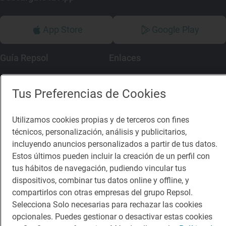
App Store
Google Play
Guía Repsol
Enlaces
Comer
Contacto
Tus Preferencias de Cookies
Viajar
Sala de prensa
Utilizamos cookies propias y de terceros con fines
Dormir
Canal de ética
técnicos, personalización, análisis y publicitarios,
incluyendo anuncios personalizados a partir de tus datos.
Estos últimos pueden incluir la creación de un perfil con
tus hábitos de navegación, pudiendo vincular tus
dispositivos, combinar tus datos online y offline, y
Política de privacidad
Política de cookies
Nota legal
compartirlos con otras empresas del grupo Repsol.
Condiciones del servicio
Selecciona Solo necesarias para rechazar las cookies
© Repsol S.A. 2000
- 2026
opcionales. Puedes gestionar o desactivar estas cookies