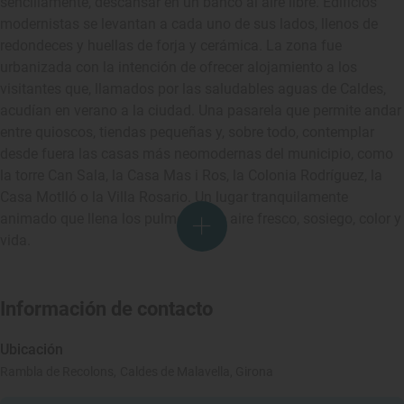
sencillamente, descansar en un banco al aire libre. Edificios
modernistas se levantan a cada uno de sus lados, llenos de
redondeces y huellas de forja y cerámica. La zona fue
urbanizada con la intención de ofrecer alojamiento a los
visitantes que, llamados por las saludables aguas de Caldes,
acudían en verano a la ciudad. Una pasarela que permite andar
entre quioscos, tiendas pequeñas y, sobre todo, contemplar
desde fuera las casas más neomodernas del municipio, como
la torre Can Sala, la Casa Mas i Ros, la Colonia Rodríguez, la
Casa Motlló o la Villa Rosario. Un lugar tranquilamente
animado que llena los pulmones de aire fresco, sosiego, color y
vida.
Información de contacto
Ubicación
Rambla de Recolons, Caldes de Malavella, Girona