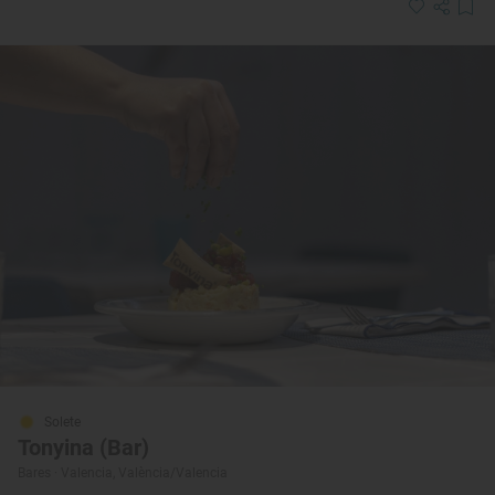
Solete
Tonyina (Bar)
Bares · Valencia, València/Valencia