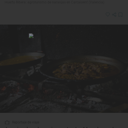
Huerto Ribera: agroturismo de naranjas en Carcaixent (Valencia)
Reportaje de viaje