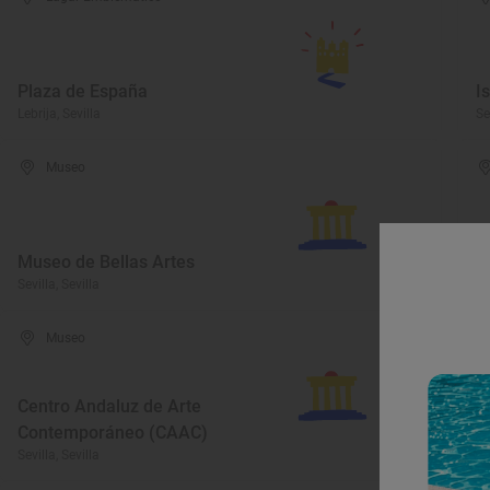
Plaza de España
I
Lebrija, Sevilla
Se
Museo
Museo de Bellas Artes
M
Sevilla, Sevilla
Os
Museo
C
Centro Andaluz de Arte
E
Contemporáneo (CAAC)
R
Sevilla, Sevilla
Vi