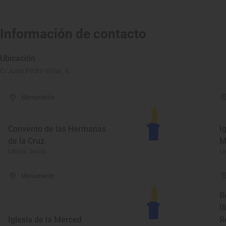
Información de contacto
Ubicación
C/Juan Pedro Vidal, 4
Monumento
Convento de las Hermanas
I
de la Cruz
M
Lebrija, Sevilla
Le
Monumento
R
I
Iglesia de la Merced
R