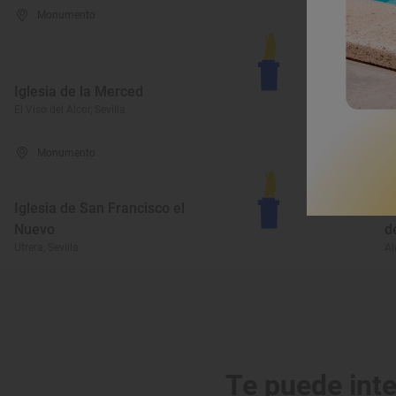
Monumento
R
I
Iglesia de la Merced
R
El Viso del Alcor, Sevilla
Lo
Monumento
Iglesia de San Francisco el
E
Nuevo
d
Utrera, Sevilla
Al
Te puede int