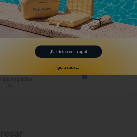
Monumento
ecinto Amurallado de
lipula Minor, en el Cortijo de
epla
s Corrales, Sevilla
Monumento
rmita de Nuestra Señora
e las Angustias
anís, Sevilla
eresar