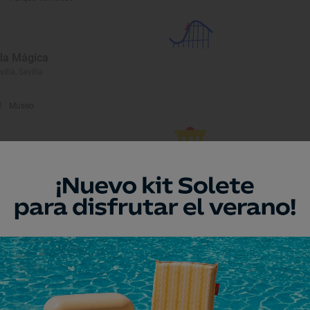
sla Mágica
villa, Sevilla
Museo
useo de Osuna
una, Sevilla
Museo
entro de Interpretación
tnográfica Camino del
ocío
llamanrique de la Condesa, Sevilla