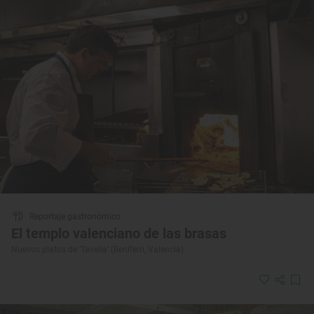
Reportaje gastronómico
El templo valenciano de las brasas
Nuevos platos de ‘Tavella’ (Beniferri, Valencia)