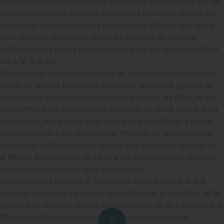
camino hacia este yacimiento, tendremos que ascender por un
tramo de montaña, pero que eso no nos preocupe, puesto que
nos cueste mucho o poco, la recompensa al llegar será grata.
Ante nosotros tendremos lo que ha quedado de quienes
poblaron estas tierras hace miles de años, los íberos, vestigios
del s. VI al II A.C.
En este lugar conoceremos parte de su manera de vivir, lo que
queda de las que fueron sus viviendas, las que se agarran al
cerro de San Miguel, superponiéndose unas a las otras, lo que
nos permitirá por un momento situarnos en dicha época, en la
que la caza, las guerras y los ritos eran parte del día a día de
esta población. Esto se puede ver reflejado en las cerámicas
que se han extraído de este terreno, que podremos admirar en
el Museo Arqueológico de Llíria, y las que han hecho que este
yacimiento destaque a nivel internacional.
Recomendable la visita al Yacimiento Mont-Ravana, el que
contiene los restos del recinto amurallado de la localidad; el de
Castellet de Bernabé, que ha sido excavado en su totalidad; y el
Mausoleus Romans, espacio arqueológico con restos