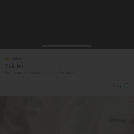
Solete
Yuk Mi
Restaurantes · Valencia, València/Valencia