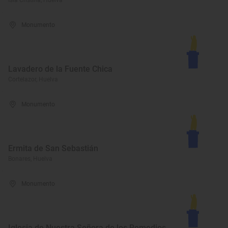
Isla Cristina, Huelva
Monumento
Lavadero de la Fuente Chica
Cortelazor, Huelva
Monumento
Ermita de San Sebastián
Bonares, Huelva
Monumento
Iglesia de Nuestra Señora de los Remedios