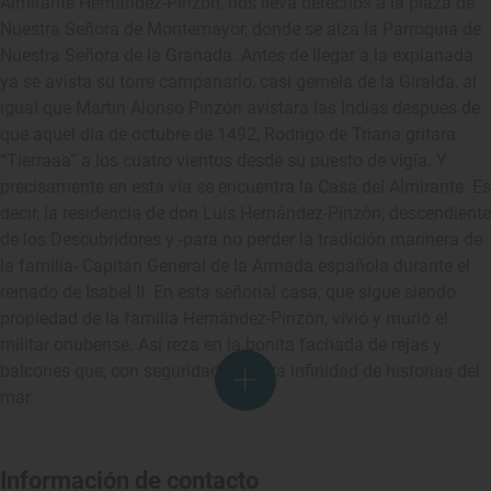
Almirante Hernández-Pinzón, nos lleva derechos a la plaza de
Nuestra Señora de Montemayor, donde se alza la Parroquia de
Nuestra Señora de la Granada. Antes de llegar a la explanada
ya se avista su torre campanario, casi gemela de la Giralda, al
igual que Martín Alonso Pinzón avistara las Indias después de
que aquel día de octubre de 1492, Rodrigo de Triana gritara
“Tierraaa” a los cuatro vientos desde su puesto de vigía. Y
precisamente en esta vía se encuentra la Casa del Almirante. Es
decir, la residencia de don Luis Hernández-Pinzón, descendiente
de los Descubridores y -para no perder la tradición marinera de
la familia- Capitán General de la Armada española durante el
reinado de Isabel II. En esta señorial casa, que sigue siendo
propiedad de la familia Hernández-Pinzón, vivió y murió el
militar onubense. Así reza en la bonita fachada de rejas y
balcones que, con seguridad, atesora infinidad de historias del
mar.
Información de contacto