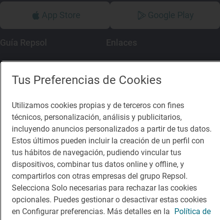
App Store
Google Play
Guía Repsol
Enlaces
Comer
Contacto
Tus Preferencias de Cookies
Viajar
Sala de prensa
Dormir
Canal de ética
Utilizamos cookies propias y de terceros con fines
técnicos, personalización, análisis y publicitarios,
incluyendo anuncios personalizados a partir de tus datos.
Estos últimos pueden incluir la creación de un perfil con
tus hábitos de navegación, pudiendo vincular tus
dispositivos, combinar tus datos online y offline, y
Política de privacidad
Política de cookies
Nota legal
compartirlos con otras empresas del grupo Repsol.
Condiciones del servicio
Selecciona Solo necesarias para rechazar las cookies
© Repsol S.A. 2000
- 2026
opcionales. Puedes gestionar o desactivar estas cookies
en Configurar preferencias. Más detalles en la
Política de