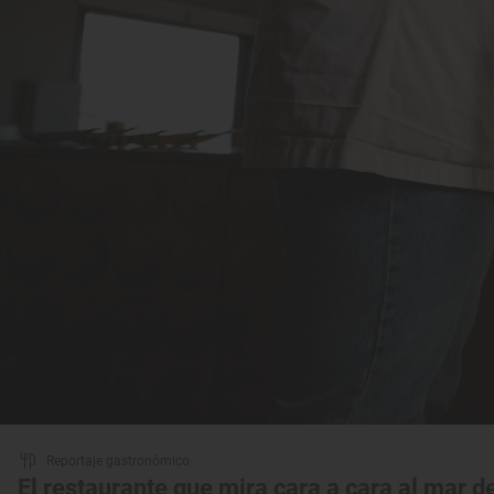
Reportaje gastronómico
El restaurante que mira cara a cara al mar d