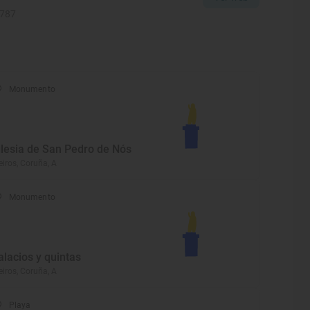
1787
Monumento
glesia de San Pedro de Nós
eiros, Coruña, A
Monumento
alacios y quintas
eiros, Coruña, A
Playa