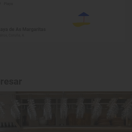
Playa
laya de As Margaritas
eiros, Coruña, A
eresar