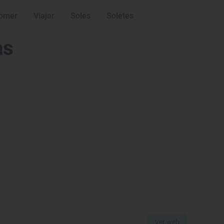
omer
Viajar
Soles
Soletes
as
Ver web