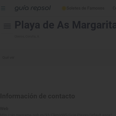
Soletes de Famosos
C
Playa de As Margarit
Oleiros
, Coruña, A
Qué ver
Información de contacto
Web
http://sig.magrama.gob.es/93/ClienteWS/Guia-Playas/Default.aspx?