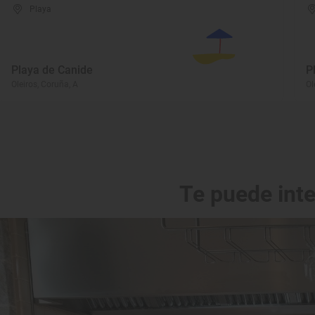
Playa
Playa de Canide
P
Oleiros, Coruña, A
Ol
Te puede int