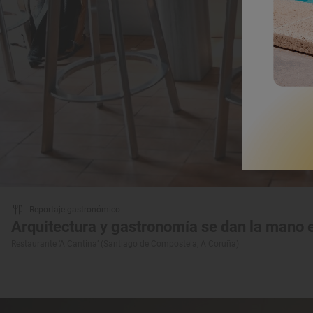
Reportaje gastronómico
Arquitectura y gastronomía se dan la mano
Restaurante ‘A Cantina’ (Santiago de Compostela, A Coruña)