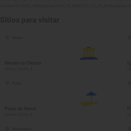
nombre=PLAYAS_WEB&claves=DGC.PLAYAS.PLY_CO_PLAYA&valores=
Sitios para visitar
Museo
Museo os Oleiros
I
Oleiros, Coruña, A
Ol
Playa
Playa de Naval
P
Oleiros, Coruña, A
Ol
Monumento