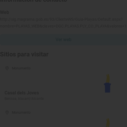
Web
http://sig.magrama.gob.es/93/ClienteWS/Guia-Playas/Default.aspx?
nombre=PLAYAS_WEB&claves=DGC.PLAYAS.PLY_CO_PLAYA&valores=
Ver web
Sitios para visitar
Monumento
Casal dels Joves
Benissa, Alacant/Alicante
Monumento