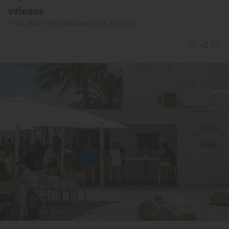
viñedos
‘Finca Seguró Resort&Bodega’ (Sella, Alicante)