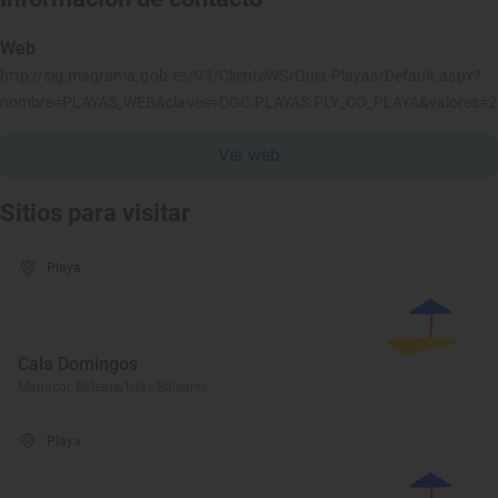
Web
http://sig.magrama.gob.es/93/ClienteWS/Guia-Playas/Default.aspx?
nombre=PLAYAS_WEB&claves=DGC.PLAYAS.PLY_CO_PLAYA&valores=
Ver web
Sitios para visitar
Playa
Cala Domingos
Manacor, Balears/Islas Baleares
Playa