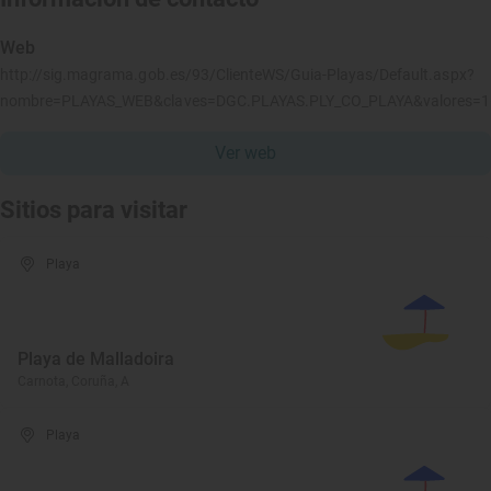
Web
http://sig.magrama.gob.es/93/ClienteWS/Guia-Playas/Default.aspx?
nombre=PLAYAS_WEB&claves=DGC.PLAYAS.PLY_CO_PLAYA&valores=
Ver web
Sitios para visitar
Playa
Playa de Malladoira
Carnota, Coruña, A
Playa