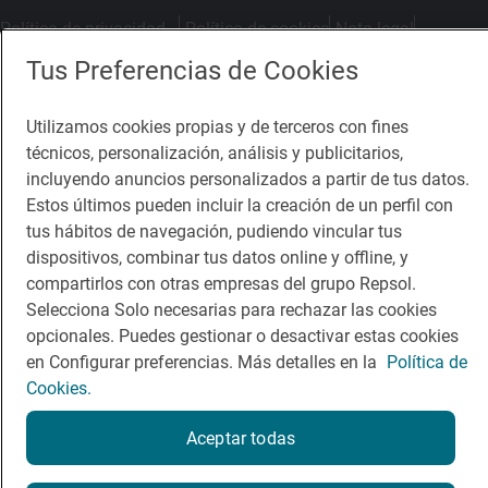
Política de privacidad
Política de cookies
Nota legal
Condiciones del servicio
Tus Preferencias de Cookies
© Repsol S.A. 2000
- 2026
Utilizamos cookies propias y de terceros con fines
técnicos, personalización, análisis y publicitarios,
incluyendo anuncios personalizados a partir de tus datos.
Estos últimos pueden incluir la creación de un perfil con
tus hábitos de navegación, pudiendo vincular tus
dispositivos, combinar tus datos online y offline, y
compartirlos con otras empresas del grupo Repsol.
Selecciona Solo necesarias para rechazar las cookies
opcionales. Puedes gestionar o desactivar estas cookies
en Configurar preferencias. Más detalles en la
Política de
Cookies.
Aceptar todas