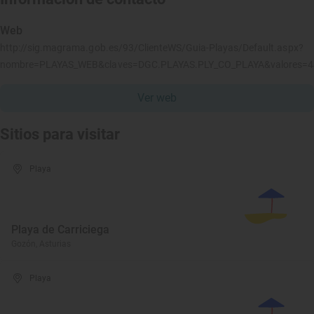
Web
http://sig.magrama.gob.es/93/ClienteWS/Guia-Playas/Default.aspx?
nombre=PLAYAS_WEB&claves=DGC.PLAYAS.PLY_CO_PLAYA&valores=
Ver web
Sitios para visitar
Playa
Playa de Carriciega
Gozón, Asturias
Playa