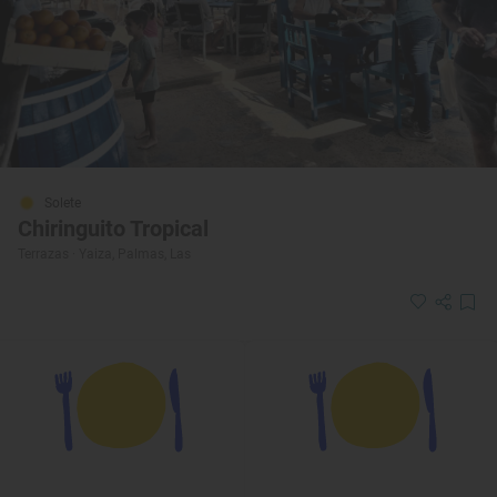
Solete
Chiringuito Tropical
Terrazas · Yaiza, Palmas, Las