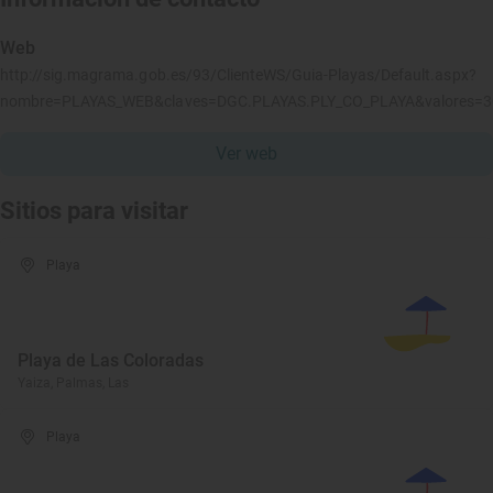
Web
http://sig.magrama.gob.es/93/ClienteWS/Guia-Playas/Default.aspx?
nombre=PLAYAS_WEB&claves=DGC.PLAYAS.PLY_CO_PLAYA&valores=
Ver web
Sitios para visitar
Playa
Playa de Las Coloradas
Yaiza, Palmas, Las
Playa