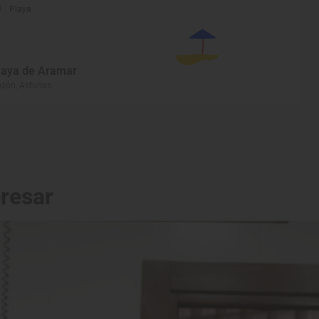
Playa
laya de Aramar
zón, Asturias
eresar