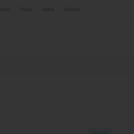
omer
Viajar
Soles
Soletes
Ver web