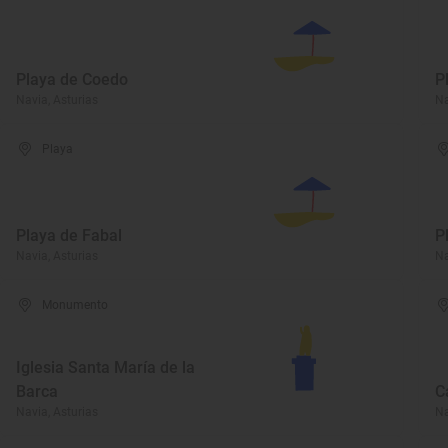
Playa de Coedo
P
Navia, Asturias
Na
Playa
Playa de Fabal
P
Navia, Asturias
Na
Monumento
Iglesia Santa María de la
Barca
C
Navia, Asturias
Na