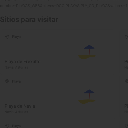
nombre=PLAYAS_WEB&claves=DGC.PLAYAS.PLY_CO_PLAYA&valores=
Sitios para visitar
Playa
Playa de Frexulfe
P
Navia, Asturias
Na
Playa
Playa de Navia
P
Navia, Asturias
Na
Playa