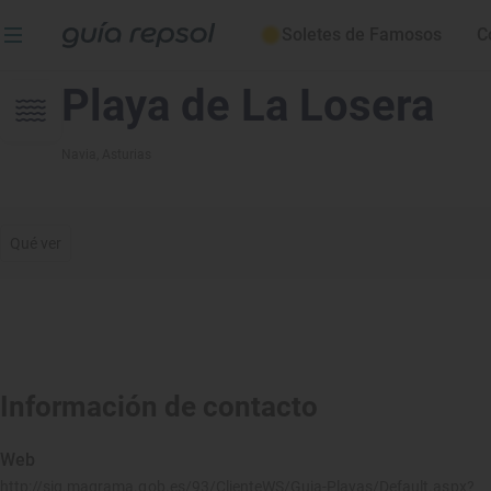
Soletes de Famosos
C
Playa de La Losera
Navia
, Asturias
Qué ver
Información de contacto
Web
http://sig.magrama.gob.es/93/ClienteWS/Guia-Playas/Default.aspx?