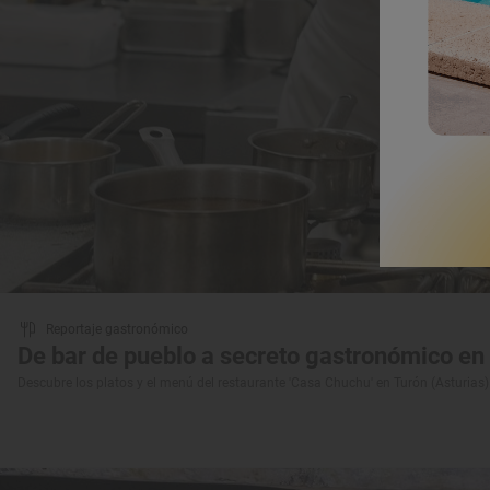
Reportaje gastronómico
De bar de pueblo a secreto gastronómico e
Descubre los platos y el menú del restaurante 'Casa Chuchu' en Turón (Asturias)