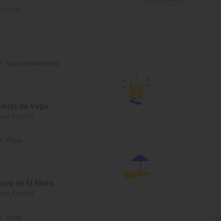
103308
Lugar Emblemático
uerto de Vega
via, Asturias
Playa
laya de El Moro
via, Asturias
Playa