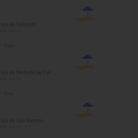
laya de Gulpiyuri
anes, Asturias
Playa
laya de Portiellu de Cué
anes, Asturias
Playa
laya de San Antonio
anes, Asturias