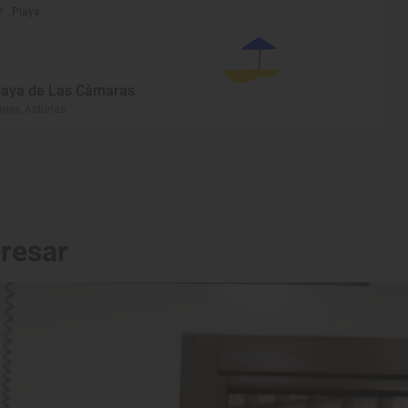
Playa
laya de Las Cámaras
anes, Asturias
eresar