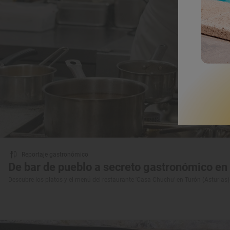
Reportaje gastronómico
De bar de pueblo a secreto gastronómico e
Descubre los platos y el menú del restaurante 'Casa Chuchu' en Turón (Asturias)