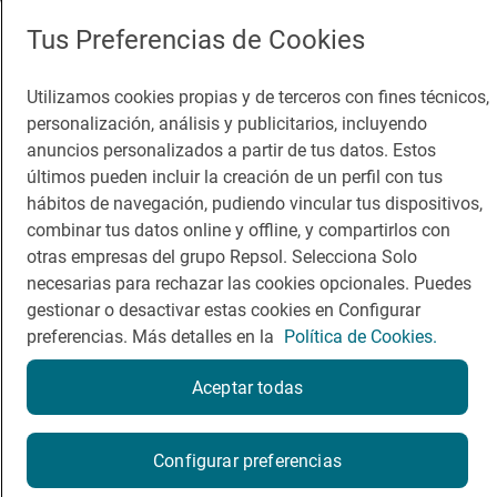
App Store
Google Play
Tus Preferencias de Cookies
Guía Repsol
Enlaces
Utilizamos cookies propias y de terceros con fines técnicos,
personalización, análisis y publicitarios, incluyendo
Comer
Contacto
anuncios personalizados a partir de tus datos. Estos
últimos pueden incluir la creación de un perfil con tus
Viajar
Sala de prensa
hábitos de navegación, pudiendo vincular tus dispositivos,
Dormir
Canal de ética
combinar tus datos online y offline, y compartirlos con
otras empresas del grupo Repsol. Selecciona Solo
necesarias para rechazar las cookies opcionales. Puedes
gestionar o desactivar estas cookies en Configurar
preferencias. Más detalles en la
Política de Cookies.
Política de privacidad
Política de cookies
Nota legal
Aceptar todas
Condiciones del servicio
© Repsol S.A. 2000
- 2026
¿Quieres probarlo?
Configurar preferencias
Por favor, contacta directamente con el restaurante.