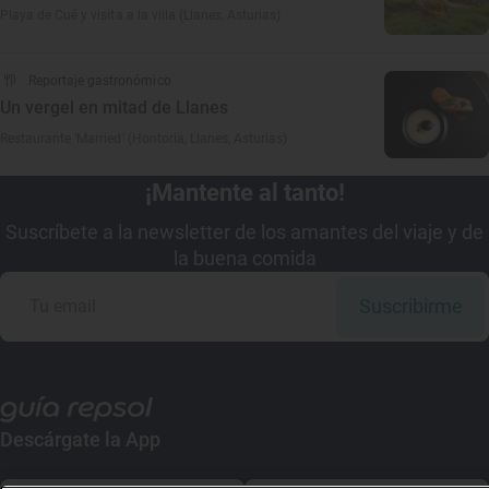
Playa de Cué y visita a la villa (Llanes, Asturias)
Reportaje gastronómico
Un vergel en mitad de Llanes
Restaurante ‘Married’ (Hontoria, Llanes, Asturias)
¡Mantente al tanto!
Suscríbete a la newsletter de los amantes del viaje y de
la buena comida
Suscribirme
Descárgate la App