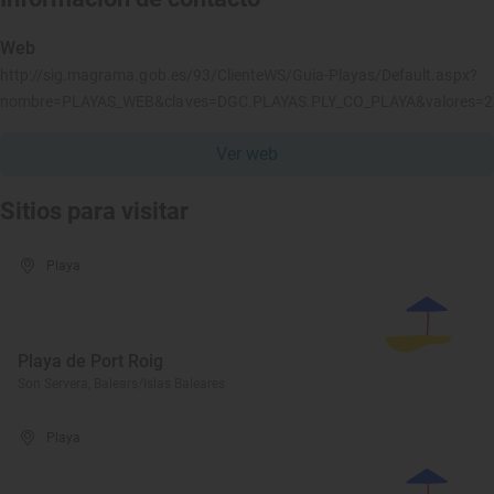
Web
http://sig.magrama.gob.es/93/ClienteWS/Guia-Playas/Default.aspx?
nombre=PLAYAS_WEB&claves=DGC.PLAYAS.PLY_CO_PLAYA&valores=
Ver web
Sitios para visitar
Playa
Playa de Port Roig
Son Servera, Balears/Islas Baleares
Playa