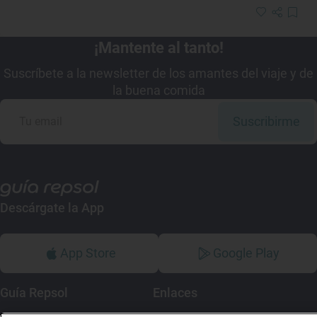
¡Mantente al tanto!
Suscríbete a la newsletter de los amantes del viaje y de
la buena comida
Suscribirme
Descárgate la App
App Store
Google Play
Guía Repsol
Enlaces