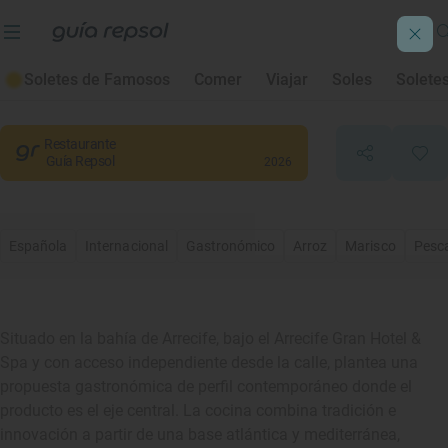
Alarz
Soletes de Famosos
Comer
Viajar
Soles
Solete
Arrecife
, Palmas, Las
Restaurante
Guía Repsol
2026
Española
Internacional
Gastronómico
Arroz
Marisco
Pesc
Situado en la bahía de Arrecife, bajo el Arrecife Gran Hotel &
Spa y con acceso independiente desde la calle, plantea una
propuesta gastronómica de perfil contemporáneo donde el
producto es el eje central. La cocina combina tradición e
innovación a partir de una base atlántica y mediterránea,