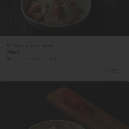
Restaurante Guía Repsol
Alarz
Restaurante · Arrecife, Palmas, Las