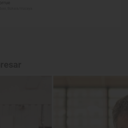
orrue
lbao, Bizkaia/Vizcaya
eresar