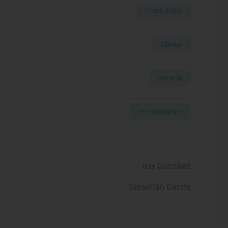
Cómo llegar
Llamar
Ver web
Ver Instagram
Iker González
Sebastián Garota