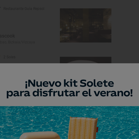
Restaurante Guía Repsol
ascook
lbao, Bizkaia/Vizcaya
2 Soles
arate
lbao, Bizkaia/Vizcaya
1 Sol