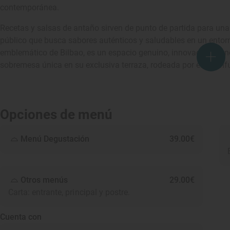
contemporánea.
Recetas y salsas de antaño sirven de punto de partida para un
público que busca sabores auténticos y saludables en un entor
emblemático de Bilbao, es un espacio genuino, innovador y lle
sobremesa única en su exclusiva terraza, rodeada por el inconfun
Opciones de menú
Menú Degustación
39.00€
Otros menús
29.00€
Carta: entrante, principal y postre.
Cuenta con