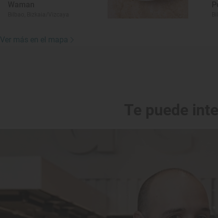
Waman
P
Bilbao, Bizkaia/Vizcaya
Bi
Ver más en el mapa
Te puede int