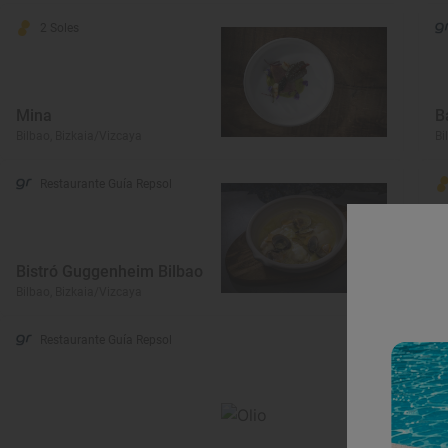
2 Soles
Mina
B
Bilbao, Bizkaia/Vizcaya
Bi
Restaurante Guía Repsol
Bistró Guggenheim Bilbao
Z
Bilbao, Bizkaia/Vizcaya
Bi
Restaurante Guía Repsol