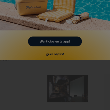
itor Rauleaga
lbao, Bizkaia/Vizcaya
1 Sol
orrue
lbao, Bizkaia/Vizcaya
1 Sol