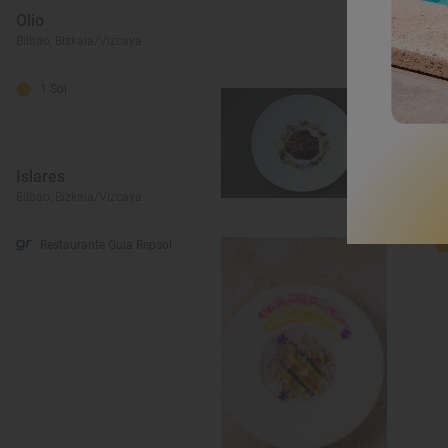
Olio
A
Bilbao, Bizkaia/Vizcaya
Bi
1 Sol
Islares
P
Bilbao, Bizkaia/Vizcaya
Bi
Restaurante Guía Repsol