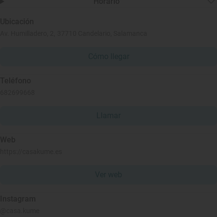
Horario
Ubicación
Av. Humilladero, 2, 37710 Candelario, Salamanca
Cómo llegar
Teléfono
682699668
Llamar
Web
https://casakume.es
Ver web
Instagram
@casa.kume