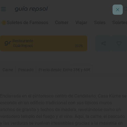
Casa Küme
Soletes de Famosos
Comer
Viajar
Soles
Solete
Candelario
, Salamanca
Restaurante
Guía Repsol
2026
Carne
Pescado
Precio desde: Entre 35€ y 60€
Enclavada en el pintoresco centro de Candelario, Casa Küme se
esconde en un edificio tradicional con sus típicos muros
anchos de granito y techos de madera, revelándose como un
verdadero templo del fuego y el vino. Aquí, la carne, el pescado
y las verduras se vuelven irresistibles gracias a la maestría en