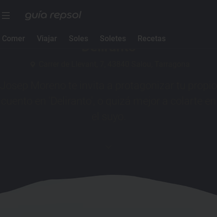
1 Sol Guía Repsol
Comer
Viajar
Soles
Soletes
Recetas
Deliranto
Carrer de Llevant, 7, 43840 Salou, Tarragona
Josep Moreno te invita a protagonizar tu propio
cuento en 'Deliranto', o quizá mejor a colarte en
el suyo.