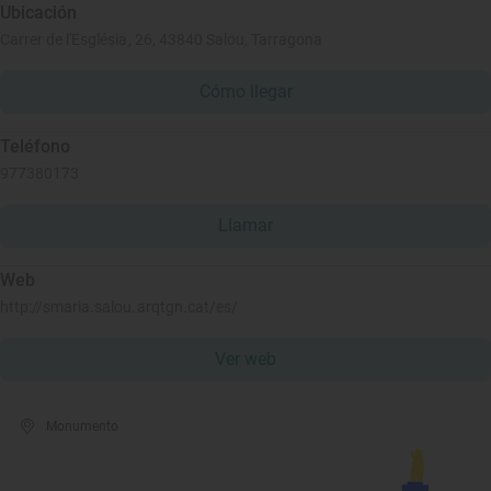
Ubicación
Carrer de l'Església, 26, 43840 Salou, Tarragona
Cómo llegar
Teléfono
977380173
Llamar
Web
http://smaria.salou.arqtgn.cat/es/
Ver web
Monumento