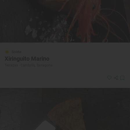
Solete
Xiringuito Marino
Terrazas · Cambrils, Tarragona