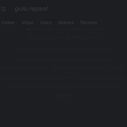
3 Soles Guía Repsol
Comer
Viajar
Soles
Soletes
Recetas
El Celler de Can Roca
C. Can Sunyer, 48 17007 Girona
Una cocina única y valorada a nivel
internacional bajo la partitura de tres
fraternales voces -Joan Roca, en cocina; Jordi,
en la partida dulce; y Josep ‘Pitu’, en la líquida-
que es capaz de emocionar, sorprender y
divertir.