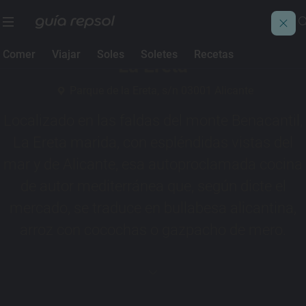
1 Sol Guía Repsol
Comer
Viajar
Soles
Soletes
Recetas
La Ereta
Parque de la Ereta, s/n 03001 Alicante
Localizado en las faldas del monte Benacantil,
La Ereta marida, con espléndidas vistas del
mar y de Alicante, esa autoproclamada cocina
de autor mediterránea que, según dicte el
mercado, se traduce en bullabesa alicantina,
arroz con cocochas o gazpacho de mero.