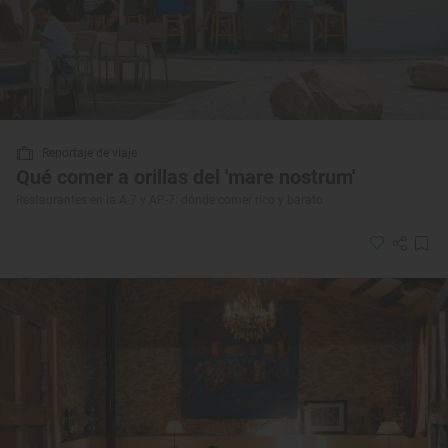
Reportaje de viaje
Qué comer a orillas del 'mare nostrum'
Restaurantes en la A-7 y AP-7: dónde comer rico y barato