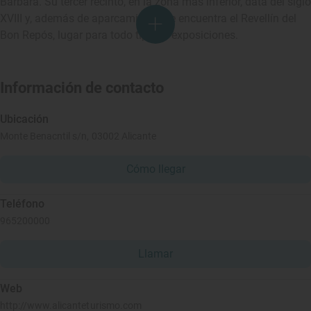
Bárbara. Su tercer recinto, en la zona más inferior, data del siglo
XVIII y, además de aparcamiento, se encuentra el Revellín del
Bon Repós, lugar para todo tipo de exposiciones.
Información de contacto
Ubicación
Monte Benacntil s/n, 03002 Alicante
Cómo llegar
Teléfono
965200000
Llamar
Web
http://www.alicanteturismo.com