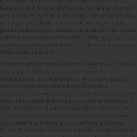
que elegir la forma de acceder. Por la zona norte del monte
Benacantil, al inicio de la calle Vázquez de Mella, en automóvil
o en ‘turibús’; en ascensor si nos encontramos en las cercanías
de la playa del Postiguet. Si nuestro propósito es muscular
piernas, ascendamos por cuestas y escalones altos por la zona
amuralla en las cercanías del barrio de Santa Cruz y, algo más
suave, es el ascenso por el parque de La Ereta en la que existen
varias puertas de acceso.
Fortaleza y defensa medieval de la zona levantina con más de
once siglos de historia, ha sufrido variaciones en sus
remodelaciones y ha desempeñado diversos usos. Estamos
ante una construcción árabe del siglo IX y cuando
conquistamos su punto más alto, ‘La Torreta’, encontramos los
restos más antiguos de la fortaleza y la torre del Homenaje. El
nivel intermedio con el que nos sorprendemos, levantado en el
siglo XVI, conserva las dependencias más destacadas como
son el Baluarte de la Reina, el Patio de Armas, el Salón de
Felipe II, el Cuerpo de Guardia, las ruinas de la ermita de Santa