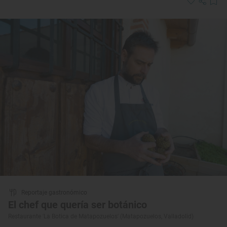
Reportaje gastronómico
El chef que quería ser botánico
Restaurante 'La Botica de Matapozuelos' (Matapozuelos, Valladolid)