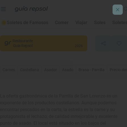
La Parrilla de San Lorenzo
Soletes de Famosos
Comer
Viajar
Soles
Solete
Valladolid
, Valladolid
Restaurante
Guía Repsol
2026
Carnes
Castellana
Asador
Asado
Brasa - Parrilla
Precio de
La oferta gastronómica de la Parrilla de San Lorenzo es un
exponente de los productos castellanos. Aunque podemos
encontrar pescados en la carta, la estrella es la carne y su
protagonista el lechazo, de calidad inmejorable y excelente
punto de asado. El local está situado en los bajos del