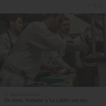
Reportaje gastronómico
"En Soria, 'Baluarte' y 'La Lobita' son dos