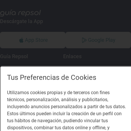
Descárgate la App
App Store
Google Play
Guía Repsol
Enlaces
Comer
Contacto
Tus Preferencias de Cookies
Viajar
Sala de prensa
Dormir
Canal de ética
Utilizamos cookies propias y de terceros con fines
técnicos, personalización, análisis y publicitarios,
incluyendo anuncios personalizados a partir de tus datos.
Estos últimos pueden incluir la creación de un perfil con
tus hábitos de navegación, pudiendo vincular tus
dispositivos, combinar tus datos online y offline, y
Política de privacidad
Política de cookies
Nota legal