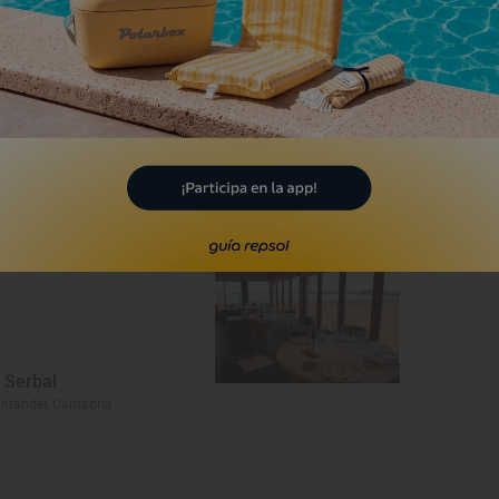
añadío
ntander, Cantabria
1 Sol
l Serbal
ntander, Cantabria