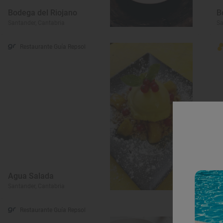
Bodega del Riojano
B
Santander, Cantabria
Sa
Restaurante Guía Repsol
Agua Salada
C
Santander, Cantabria
Sa
Restaurante Guía Repsol