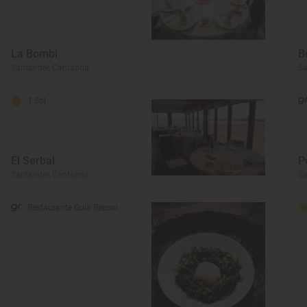
La Bombi
B
Santander, Cantabria
Sa
1 Sol
El Serbal
P
Santander, Cantabria
Sa
Restaurante Guía Repsol