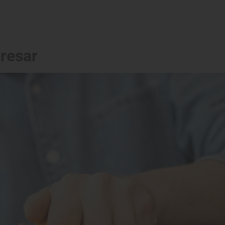
eresar