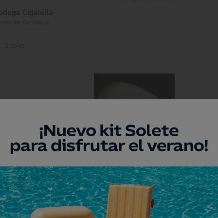
odega Cigaleña
ntander, Cantabria
2 Soles
asona del Judío
ntander, Cantabria
1 Sol