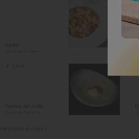
Garbo
C
Santander, Cantabria
Sa
2 Soles
Casona del Judío
E
Santander, Cantabria
Sa
Ver más en el mapa