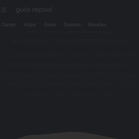
1 Sol Guía Repsol
Comer
Viajar
Soles
Soletes
Recetas
Ola Martin Berasategui
Erribera Kalea, 13, Ibaiondo, 48005 Bilbao, Bizkaia
La cocina preciosista, liviana y milimétrica de
Martín Berasategui se puede degustar en
Bilbao desde que el restaurante 'Ola' abrió sus
puertas en la primera planta del hotel 'Tayko',
en pleno Casco Viejo de la villa.