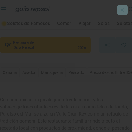
Paraíso del Mar
Soletes de Famosos
Comer
Viajar
Soles
Solete
Valle Gran Rey
, Santa Cruz de Tenerife
Restaurante
Guía Repsol
2026
Canaria
Asador
Marisquería
Pescado
Precio desde: Entre 35
Con una ubicación privilegiada frente al mar y los
sobrecogedores atardeceres de las islas como telón de fondo,
Paraíso del Mar se alza en Valle Gran Rey como un refugio de
tradición gomera. Este restaurante familiar rinde tributo al
recetario local con productos de proximidad, donde el pescado