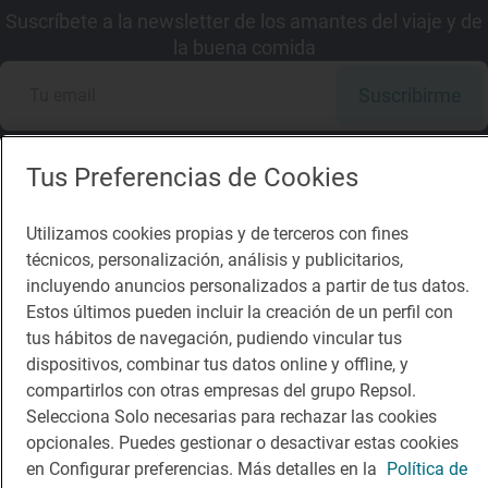
Suscríbete a la newsletter de los amantes del viaje y de
la buena comida
Suscribirme
Tus Preferencias de Cookies
Descárgate la App
Utilizamos cookies propias y de terceros con fines
técnicos, personalización, análisis y publicitarios,
incluyendo anuncios personalizados a partir de tus datos.
App Store
Google Play
Estos últimos pueden incluir la creación de un perfil con
tus hábitos de navegación, pudiendo vincular tus
Guía Repsol
Enlaces
dispositivos, combinar tus datos online y offline, y
compartirlos con otras empresas del grupo Repsol.
Comer
Contacto
Selecciona Solo necesarias para rechazar las cookies
opcionales. Puedes gestionar o desactivar estas cookies
Viajar
Sala de prensa
en Configurar preferencias. Más detalles en la
Política de