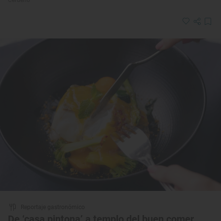
Reportaje gastronómico
De ‘casa pintona’ a templo del buen comer