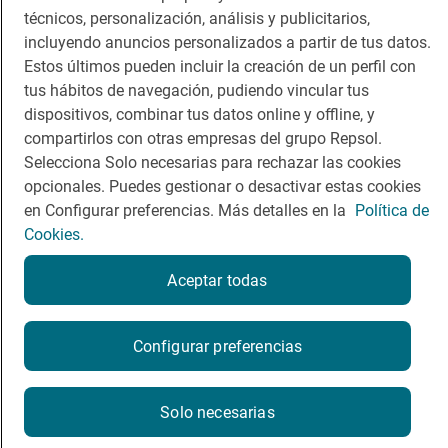
técnicos, personalización, análisis y publicitarios,
incluyendo anuncios personalizados a partir de tus datos.
Estos últimos pueden incluir la creación de un perfil con
tus hábitos de navegación, pudiendo vincular tus
Política de privacidad
Política de cookies
Nota legal
dispositivos, combinar tus datos online y offline, y
Condiciones del servicio
compartirlos con otras empresas del grupo Repsol.
© Repsol S.A. 2000
- 2026
Selecciona Solo necesarias para rechazar las cookies
opcionales. Puedes gestionar o desactivar estas cookies
en Configurar preferencias. Más detalles en la
Política de
Cookies.
Aceptar todas
Reserva una mesa
Configurar preferencias
Reservar
Solo necesarias
La reserva se realizará en un sitio web externo a Guía Repsol.