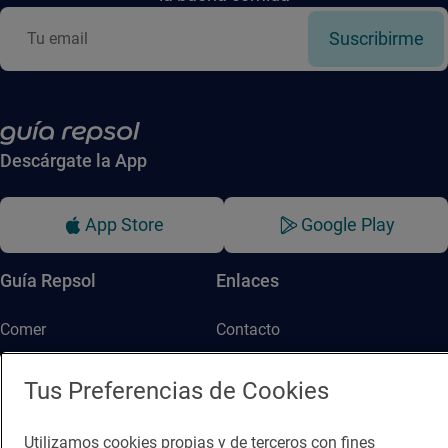
Suscribirme
Descárgate la App
App Store
Google Play
Guía Repsol
Enlaces
Comer
Contacto
Viajar
Sala de prensa
Tus Preferencias de Cookies
Dormir
Canal de ética
Utilizamos cookies propias y de terceros con fines