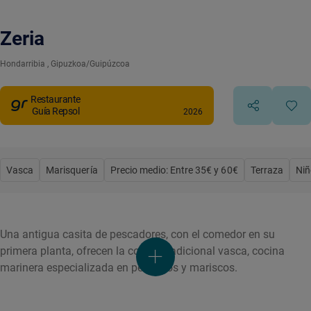
Zeria
Hondarribia
, Gipuzkoa/Guipúzcoa
Restaurante
Guía Repsol
2026
Vasca
Marisquería
Precio medio: Entre 35€ y 60€
Terraza
Niñ
Una antigua casita de pescadores, con el comedor en su
primera planta, ofrecen la cocina tradicional vasca, cocina
marinera especializada en pescados y mariscos.