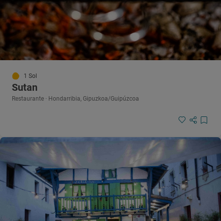
1 Sol
Sutan
Restaurante · Hondarribia, Gipuzkoa/Guipúzcoa